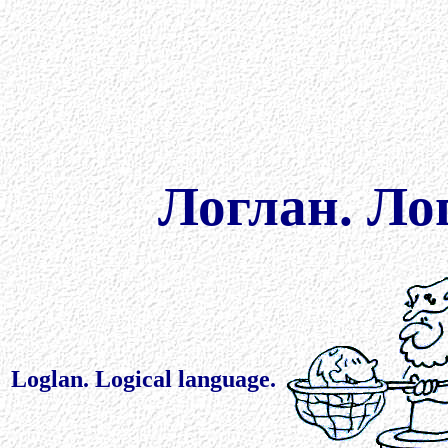
Логлан. Ло
Loglan. Logical language.